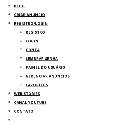
BLOG
de
CRIAR ANÚNCIO
pesquisa.
REGISTRO/LOGIN
REGISTRO
LOGIN
CONTA
LEMBRAR SENHA
PAINEL DO USUÁRIO
GERENCIAR ANÚNCIOS
FAVORITOS
WEB STORIES
CANAL YOUTUBE
CONTATO
ALTERNAR
PESQUISA
DO
SITE