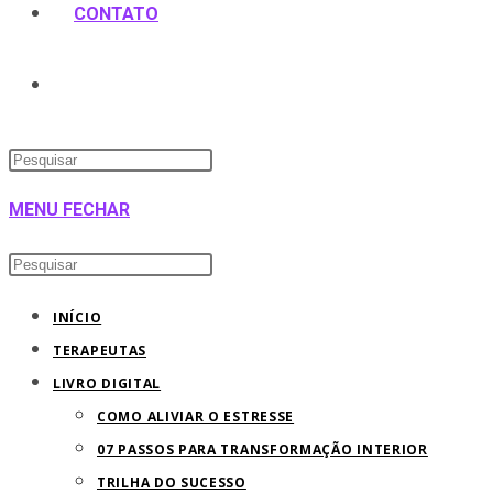
CONTATO
ALTERNAR
Pressione
PESQUISA
a
MENU
FECHAR
tecla
DO
“Esc”
Pesquisar
Pressione
para
neste
a
SITE
INÍCIO
fechar
site
tecla
TERAPEUTAS
o
“Esc”
LIVRO DIGITAL
painel
para
COMO ALIVIAR O ESTRESSE
de
fechar
07 PASSOS PARA TRANSFORMAÇÃO INTERIOR
pesquisa.
o
TRILHA DO SUCESSO
painel