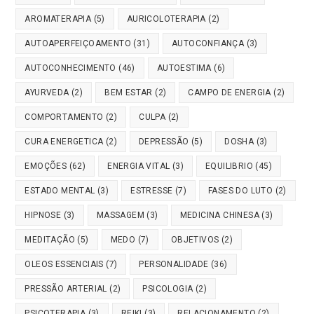
AROMATERAPIA
(5)
AURICOLOTERAPIA
(2)
AUTOAPERFEIÇOAMENTO
(31)
AUTOCONFIANÇA
(3)
AUTOCONHECIMENTO
(46)
AUTOESTIMA
(6)
AYURVEDA
(2)
BEM ESTAR
(2)
CAMPO DE ENERGIA
(2)
COMPORTAMENTO
(2)
CULPA
(2)
CURA ENERGETICA
(2)
DEPRESSÃO
(5)
DOSHA
(3)
EMOÇÕES
(62)
ENERGIA VITAL
(3)
EQUILIBRIO
(45)
ESTADO MENTAL
(3)
ESTRESSE
(7)
FASES DO LUTO
(2)
HIPNOSE
(3)
MASSAGEM
(3)
MEDICINA CHINESA
(3)
MEDITAÇÃO
(5)
MEDO
(7)
OBJETIVOS
(2)
OLEOS ESSENCIAIS
(7)
PERSONALIDADE
(36)
PRESSÃO ARTERIAL
(2)
PSICOLOGIA
(2)
PSICOTERAPIA
(3)
REIKI
(3)
RELACIONAMENTO
(2)