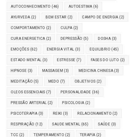
AUTOCONHECIMENTO
(46)
AUTOESTIMA
(6)
AYURVEDA
(2)
BEM ESTAR
(2)
CAMPO DE ENERGIA
(2)
COMPORTAMENTO
(2)
CULPA
(2)
CURA ENERGETICA
(2)
DEPRESSÃO
(5)
DOSHA
(3)
EMOÇÕES
(62)
ENERGIA VITAL
(3)
EQUILIBRIO
(45)
ESTADO MENTAL
(3)
ESTRESSE
(7)
FASES DO LUTO
(2)
HIPNOSE
(3)
MASSAGEM
(3)
MEDICINA CHINESA
(3)
MEDITAÇÃO
(5)
MEDO
(7)
OBJETIVOS
(2)
OLEOS ESSENCIAIS
(7)
PERSONALIDADE
(36)
PRESSÃO ARTERIAL
(2)
PSICOLOGIA
(2)
PSICOTERAPIA
(3)
REIKI
(3)
RELACIONAMENTO
(2)
RESPIRAÇÃO
(12)
SAUDE MENTAL
(65)
SAÚDE
(3)
TCC
(2)
TEMPERAMENTO
(2)
TERAPIA
(2)