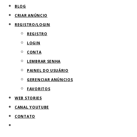
BLOG
de
CRIAR ANÚNCIO
pesquisa.
REGISTRO/LOGIN
REGISTRO
LOGIN
CONTA
LEMBRAR SENHA
PAINEL DO USUÁRIO
GERENCIAR ANÚNCIOS
FAVORITOS
WEB STORIES
CANAL YOUTUBE
CONTATO
ALTERNAR
PESQUISA
DO
SITE