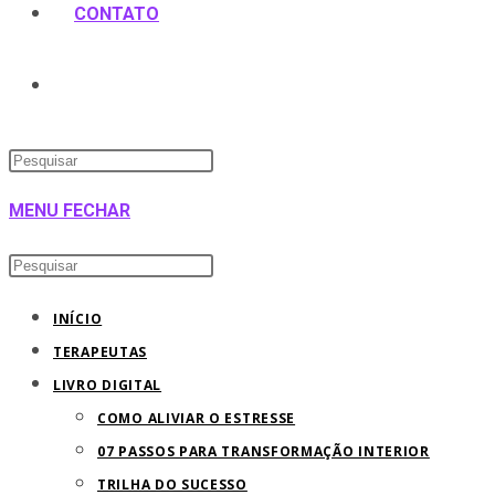
CONTATO
ALTERNAR
Pressione
PESQUISA
a
MENU
FECHAR
tecla
DO
“Esc”
Pesquisar
Pressione
para
neste
a
SITE
INÍCIO
fechar
site
tecla
TERAPEUTAS
o
“Esc”
LIVRO DIGITAL
painel
para
COMO ALIVIAR O ESTRESSE
de
fechar
07 PASSOS PARA TRANSFORMAÇÃO INTERIOR
pesquisa.
o
TRILHA DO SUCESSO
painel