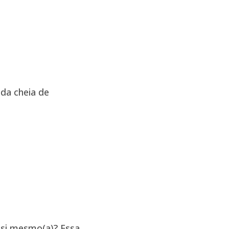
ida cheia de
 si mesmo(a)? Essa