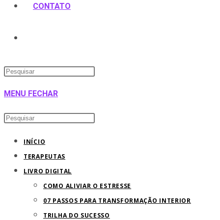
CONTATO
ALTERNAR
Pressione
PESQUISA
a
MENU
FECHAR
tecla
DO
“Esc”
Pesquisar
Pressione
para
neste
a
SITE
INÍCIO
fechar
site
tecla
TERAPEUTAS
o
“Esc”
LIVRO DIGITAL
painel
para
COMO ALIVIAR O ESTRESSE
de
fechar
07 PASSOS PARA TRANSFORMAÇÃO INTERIOR
pesquisa.
o
TRILHA DO SUCESSO
painel