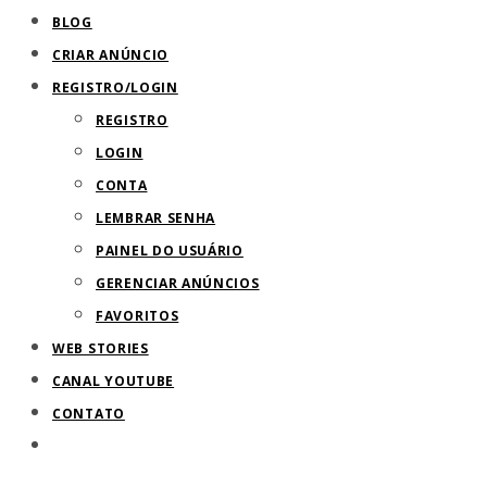
BLOG
de
CRIAR ANÚNCIO
pesquisa.
REGISTRO/LOGIN
REGISTRO
LOGIN
CONTA
LEMBRAR SENHA
PAINEL DO USUÁRIO
GERENCIAR ANÚNCIOS
FAVORITOS
WEB STORIES
CANAL YOUTUBE
CONTATO
ALTERNAR
PESQUISA
DO
SITE