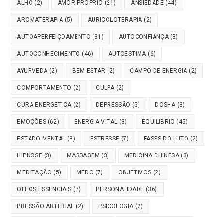
ALHO
(2)
AMOR-PROPRIO
(21)
ANSIEDADE
(44)
AROMATERAPIA
(5)
AURICOLOTERAPIA
(2)
AUTOAPERFEIÇOAMENTO
(31)
AUTOCONFIANÇA
(3)
AUTOCONHECIMENTO
(46)
AUTOESTIMA
(6)
AYURVEDA
(2)
BEM ESTAR
(2)
CAMPO DE ENERGIA
(2)
COMPORTAMENTO
(2)
CULPA
(2)
CURA ENERGETICA
(2)
DEPRESSÃO
(5)
DOSHA
(3)
EMOÇÕES
(62)
ENERGIA VITAL
(3)
EQUILIBRIO
(45)
ESTADO MENTAL
(3)
ESTRESSE
(7)
FASES DO LUTO
(2)
HIPNOSE
(3)
MASSAGEM
(3)
MEDICINA CHINESA
(3)
MEDITAÇÃO
(5)
MEDO
(7)
OBJETIVOS
(2)
OLEOS ESSENCIAIS
(7)
PERSONALIDADE
(36)
PRESSÃO ARTERIAL
(2)
PSICOLOGIA
(2)