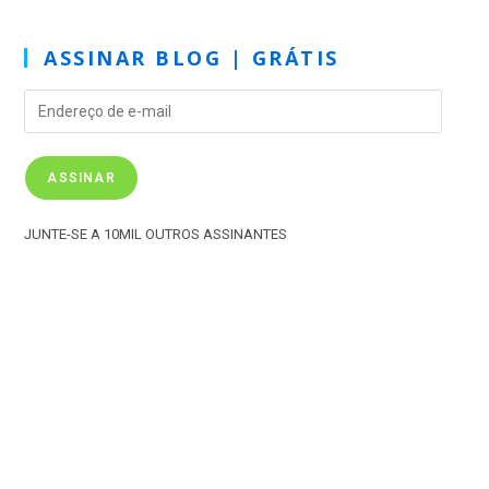
b
r
e
dI
A
a
a
d
o
st
n
p
m
d
o
ASSINAR BLOG | GRÁTIS
o
p
s
n
k
ASSINAR
JUNTE-SE A 10MIL OUTROS ASSINANTES