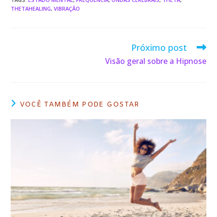
o
p
s
n
THETAHEALING
,
VIBRAÇÃO
k
Próximo post
Visão geral sobre a Hipnose
VOCÊ TAMBÉM PODE GOSTAR