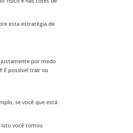
o físico e nas cores de
bre esta estratégia de
o justamente por medo
 É possível trair ou
mplo, se você que está
m isto você tomou