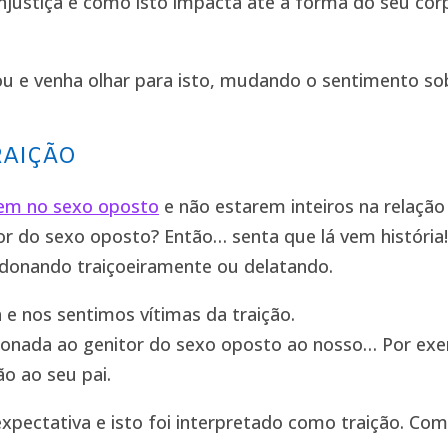
injustiça e como isto impacta até a forma do seu corp
ou e venha olhar para isto, mudando o sentimento so
RAIÇÃO
rem no sexo oposto
e não estarem inteiros na relaçã
 do sexo oposto? Então… senta que lá vem história!!!
andonando traiçoeiramente ou delatando.
 e nos sentimos vítimas da traição.
cionada ao genitor do sexo oposto ao nosso… Por exe
ão ao seu pai.
xpectativa e isto foi interpretado como traição. Co