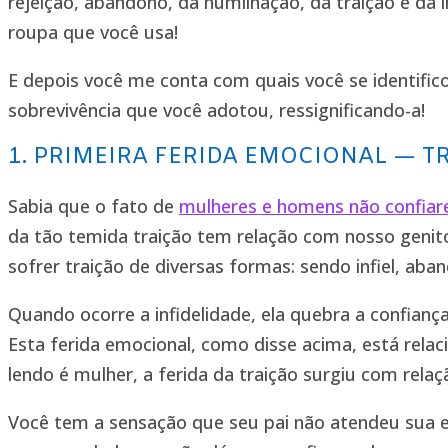
rejeição, abandono, da humilhação, da traição e da 
roupa que você usa!
E depois você me conta com quais você se identific
sobrevivência que você adotou, ressignificando-a!
1. PRIMEIRA FERIDA EMOCIONAL — T
Sabia que o fato de
mulheres e homens não confia
da tão temida traição tem relação com nosso genitor
sofrer traição de diversas formas: sendo infiel, ab
Quando ocorre a infidelidade, ela quebra a confiança
Esta ferida emocional, como disse acima, está rela
lendo é mulher, a ferida da traição surgiu com relaç
Você tem a sensação que seu pai não atendeu sua e