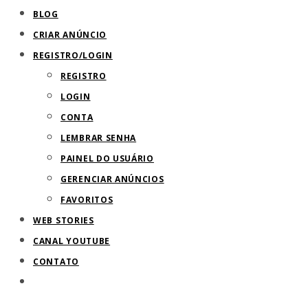
BLOG
de
CRIAR ANÚNCIO
pesquisa.
REGISTRO/LOGIN
REGISTRO
LOGIN
CONTA
LEMBRAR SENHA
PAINEL DO USUÁRIO
GERENCIAR ANÚNCIOS
FAVORITOS
WEB STORIES
CANAL YOUTUBE
CONTATO
ALTERNAR
PESQUISA
DO
SITE