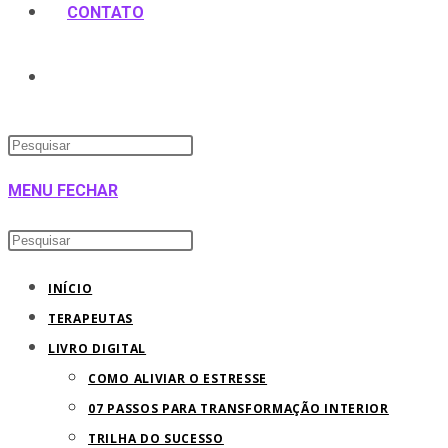
CONTATO
ALTERNAR
Pressione
PESQUISA
a
MENU
FECHAR
tecla
DO
“Esc”
Pesquisar
Pressione
para
neste
a
SITE
INÍCIO
fechar
site
tecla
TERAPEUTAS
o
“Esc”
LIVRO DIGITAL
painel
para
COMO ALIVIAR O ESTRESSE
de
fechar
07 PASSOS PARA TRANSFORMAÇÃO INTERIOR
pesquisa.
o
TRILHA DO SUCESSO
painel