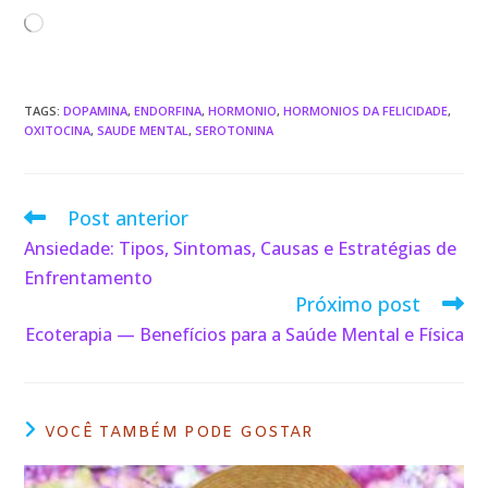
e
te
r
e
s
gr
l
e
o
e
b
r
e
dI
A
a
a
d
o
st
n
p
m
d
o
TAGS
:
DOPAMINA
,
ENDORFINA
,
HORMONIO
,
HORMONIOS DA FELICIDADE
,
o
p
s
n
OXITOCINA
,
SAUDE MENTAL
,
SEROTONINA
k
Post anterior
Ansiedade: Tipos, Sintomas, Causas e Estratégias de
Enfrentamento
Próximo post
Ecoterapia — Benefícios para a Saúde Mental e Física
VOCÊ TAMBÉM PODE GOSTAR