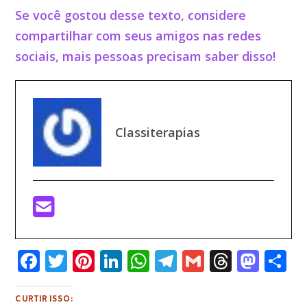
Se você gostou desse texto, considere
compartilhar com seus amigos nas redes
sociais, mais pessoas precisam saber disso!
Classiterapias
F
T
Pi
Li
W
T
G
T
M
S
a
w
n
n
h
el
m
h
a
h
c
it
te
k
at
e
ai
r
st
a
CURTIR ISSO: