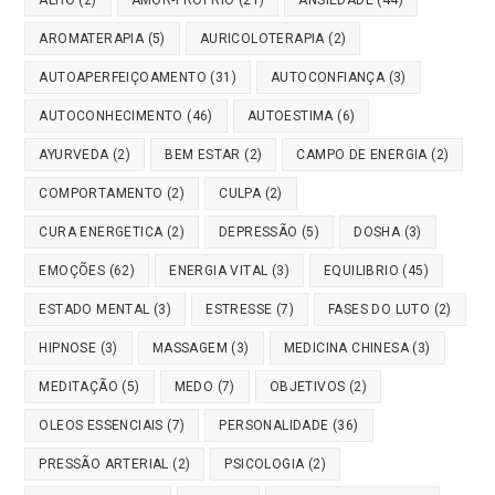
AROMATERAPIA
(5)
AURICOLOTERAPIA
(2)
AUTOAPERFEIÇOAMENTO
(31)
AUTOCONFIANÇA
(3)
AUTOCONHECIMENTO
(46)
AUTOESTIMA
(6)
AYURVEDA
(2)
BEM ESTAR
(2)
CAMPO DE ENERGIA
(2)
COMPORTAMENTO
(2)
CULPA
(2)
CURA ENERGETICA
(2)
DEPRESSÃO
(5)
DOSHA
(3)
EMOÇÕES
(62)
ENERGIA VITAL
(3)
EQUILIBRIO
(45)
ESTADO MENTAL
(3)
ESTRESSE
(7)
FASES DO LUTO
(2)
HIPNOSE
(3)
MASSAGEM
(3)
MEDICINA CHINESA
(3)
MEDITAÇÃO
(5)
MEDO
(7)
OBJETIVOS
(2)
OLEOS ESSENCIAIS
(7)
PERSONALIDADE
(36)
PRESSÃO ARTERIAL
(2)
PSICOLOGIA
(2)