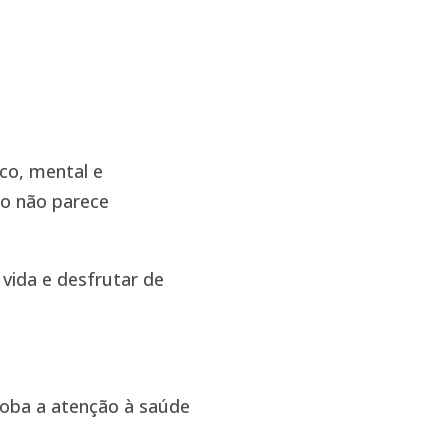
ico, mental e
io não parece
 vida e desfrutar de
globa a atenção à saúde
.