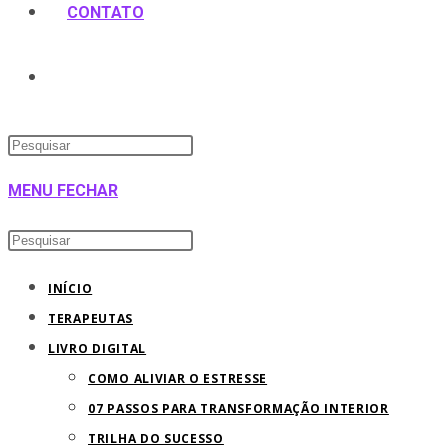
CONTATO
ALTERNAR
Pressione
PESQUISA
a
MENU
FECHAR
tecla
DO
“Esc”
Pesquisar
Pressione
para
neste
a
SITE
INÍCIO
fechar
site
tecla
TERAPEUTAS
o
“Esc”
LIVRO DIGITAL
painel
para
COMO ALIVIAR O ESTRESSE
de
fechar
07 PASSOS PARA TRANSFORMAÇÃO INTERIOR
pesquisa.
o
TRILHA DO SUCESSO
painel