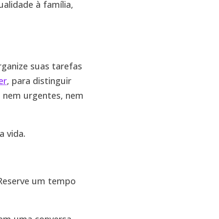
alidade à família,
rganize suas tarefas
er
, para distinguir
 e nem urgentes, nem
 vida.
. Reserve um tempo
u em uma conversa