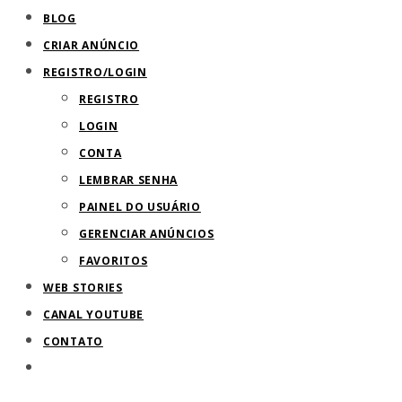
BLOG
de
CRIAR ANÚNCIO
pesquisa.
REGISTRO/LOGIN
REGISTRO
LOGIN
CONTA
LEMBRAR SENHA
PAINEL DO USUÁRIO
GERENCIAR ANÚNCIOS
FAVORITOS
WEB STORIES
CANAL YOUTUBE
CONTATO
ALTERNAR
PESQUISA
DO
SITE