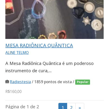
MESA RADIÔNICA QUÂNTICA
ALINE TELMO
A Mesa Radiônica Quântica é um poderoso
instrumento de cura,...
Radiestesia
/ 1859 pontos de vista /
Popular
R$160,00
Página de 1 de 2
1
2
»