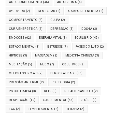
AUTOCONHECIMENTO
(46)
AUTOESTIMA
(6)
AYURVEDA
(2)
BEM ESTAR
(2)
CAMPO DE ENERGIA
(2)
COMPORTAMENTO
(2)
CULPA
(2)
CURA ENERGETICA
(2)
DEPRESSÃO
(5)
DOSHA
(3)
EMOÇÕES
(62)
ENERGIA VITAL
(3)
EQUILIBRIO
(45)
ESTADO MENTAL
(3)
ESTRESSE
(7)
FASES DO LUTO
(2)
HIPNOSE
(3)
MASSAGEM
(3)
MEDICINA CHINESA
(3)
MEDITAÇÃO
(5)
MEDO
(7)
OBJETIVOS
(2)
OLEOS ESSENCIAIS
(7)
PERSONALIDADE
(36)
PRESSÃO ARTERIAL
(2)
PSICOLOGIA
(2)
PSICOTERAPIA
(3)
REIKI
(3)
RELACIONAMENTO
(2)
RESPIRAÇÃO
(12)
SAUDE MENTAL
(65)
SAÚDE
(3)
TCC
(2)
TEMPERAMENTO
(2)
TERAPIA
(2)